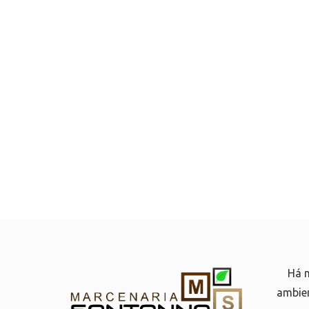
Há m
ambien