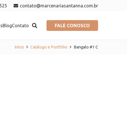
7525
contato@marcenariasantanna.com.br
FALE CONOSCO
os
Blog
Contato
Início
Catálogo e Portfólio
Bangalo #1 C