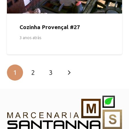
Cozinha Provençal #27
3 anos atrás
1
2
3