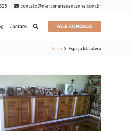
7525
contato@marcenariasantanna.com.br
FALE CONOSCO
og
Contato
Início
Espaço biblioteca